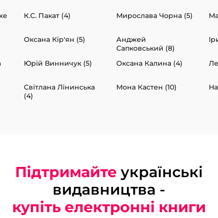
же
К.С. Пакат (4)
Мирослава Чорна (5)
Ма
Оксана Кір'ян (5)
Анджей
Ір
Сапковський (8)
а
Юрій Винничук (5)
Оксана Калина (4)
Ле
Світлана Лінинська
Мона Кастен (10)
На
(4)
Підтримайте
українські
видавництва -
купіть електронні книги