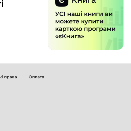
і
кі права
Оплата