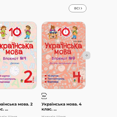
ВСІ
аїнська мова. 2
Українська мова. 4
Українська м
. ...
клас. ...
клас. ...
алія Шост
Наталія Шост
Наталія Шост