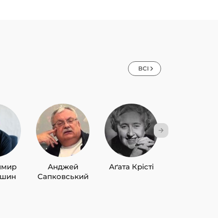
ВСІ
имир
Анджей
Аґата Крісті
Лю Цисін
ишин
Сапковський