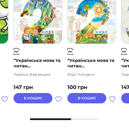
“Українська мова та
“Українська мова та
“Ук
читан...
читан...
чит
Лариса Варзацька
Віра Чипурко
Лар
147
грн
100
грн
14
В КОШИК
В КОШИК