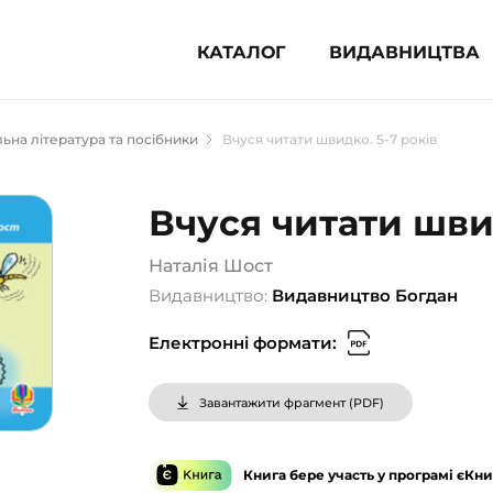
КАТАЛОГ
ВИДАВНИЦТВА
ня література (1854)
ьна література та посібники
Вчуся читати швидко. 5-7 років
 для дітей (836)
 для підлітків (240)
Вчуся читати швид
во-популярна література (1015)
альна література та посібники
Наталія Шост
Видавництво:
Видавництво Богдан
клопедії, довідники, словники
Електронні формати:
ункові сертифікати (1)
Завантажити фрагмент (
PDF
)
Книга бере участь у програмі єКни