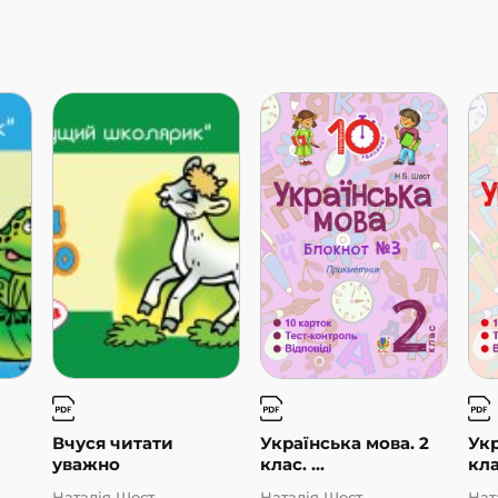
Вчуся читати
Українська мова. 2
Укр
уважно
клас. ...
клас
Наталія Шост
Наталія Шост
Нат