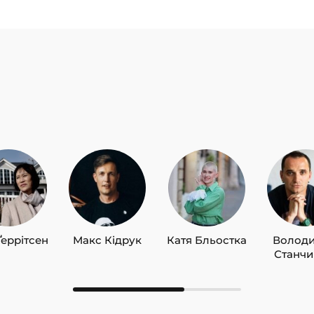
Ґеррітсен
Макс Кідрук
Катя Бльостка
Волод
Станч