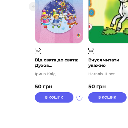
Від свята до свята:
Вчуся читати
Духов...
уважно
Ірина Клід
Наталія Шост
50
грн
50
грн
В КОШИК
В КОШИК