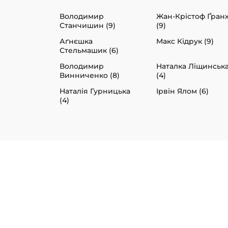
Володимир
Жан-Крістоф Ґран
Станчишин (9)
(9)
Аґнєшка
Макс Кідрук (9)
Стельмашик (6)
Володимир
Наталка Ліщинськ
Винниченко (8)
(4)
Наталія Гурницька
Ірвін Ялом (6)
(4)