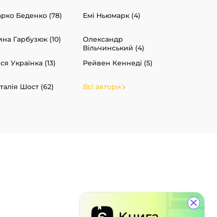
рко Беденко (78)
Емі Ньюмарк (4)
ина Гарбузюк (10)
Олександр
Вільчинський (4)
ся Українка (13)
Рейвен Кеннеді (5)
талія Шост (62)
Всі автори
×