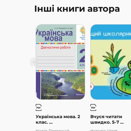
Інші книги автора
Українська мова. 2
Вчуся читати
клас. ...
швидко. 5-7 ...
Надія Походжай,
Наталія Шост