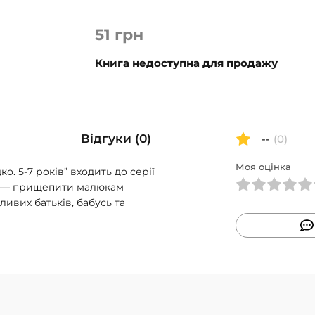
51
грн
Книга недоступна для продажу
Відгуки (0)
--
(0)
Моя оцінка
. 5-7 років” входить до серії
х — прищепити малюкам
йливих батьків, бабусь та