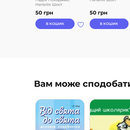
Наталія Шост
50
грн
50
грн
В КОШИК
В КОШИК
Вам може сподобат