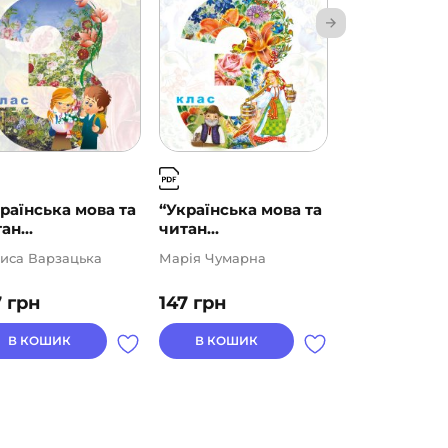
раїнська мова та
“Українська мова та
“Українська
ан...
читан...
читан...
иса Варзацька
Марія Чумарна
Лариса Варза
7
грн
147
грн
147
грн
В КОШИК
В КОШИК
В КОШИК