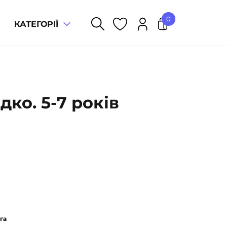
0
КАТЕГОРІЇ
У кошику немає товарів.
ко. 5-7 років
га