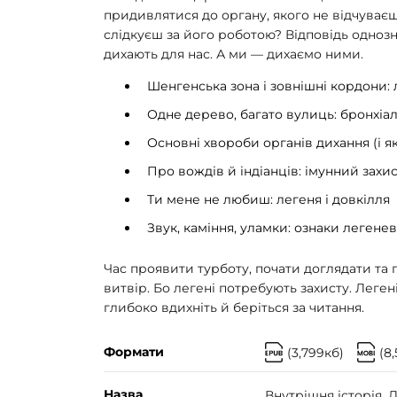
придивлятися до органу, якого не відчуваєш,
слідкуєш за його роботою? Відповідь однозн
дихають для нас. А ми — дихаємо ними.
Шенгенська зона і зовнішні кордони: л
Одне дерево, багато вулиць: бронхіа
Основні хвороби органів дихання (і я
Про вождів й індіанців: імунний захи
Ти мене не любиш: легеня і довкілля
Звук, каміння, уламки: ознаки легене
Час проявити турботу, почати доглядати та
витвір. Бо легені потребують захисту. Леге
глибоко вдихніть й беріться за читання.
Формати
(3,799кб)
(8
Назва
Внутрішня історія. 