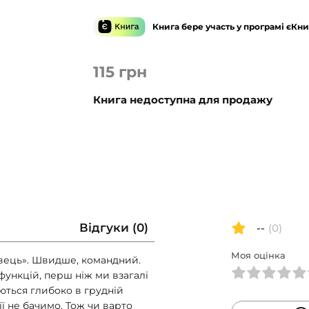
Книга бере участь у програмі єКни
115
грн
Книга недоступна для продажу
Відгуки (0)
--
(0)
Моя оцінка
авець». Швидше, командний.
функцій, перш ніж ми взагалі
ються глибоко в грудній
 її не бачимо. Тож чи варто