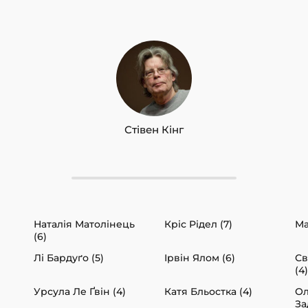
Стівен Кінг
Наталія Матолінець
Кріс Рідел (7)
Ма
(6)
Лі Бардуґо (5)
Ірвін Ялом (6)
Св
(4)
Урсула Ле Ґвін (4)
Катя Бльостка (4)
Ол
За