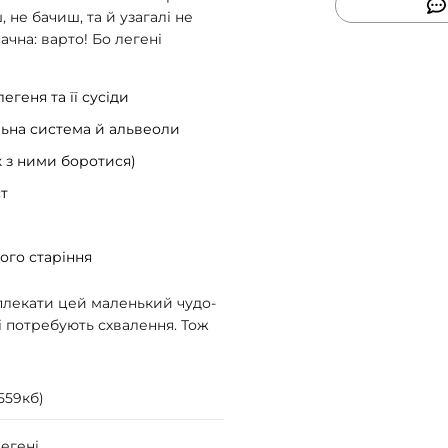
 не бачиш, та й узагалі не
ачна: варто! Бо легені
егеня та її сусіди
льна система й альвеоли
к з ними боротися)
ст
вого старіння
 плекати цей маленький чудо-
ні потребують схвалення. Тож
,559кб)
Легені