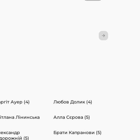
ргіт Ауер (4)
Любов Долик (4)
ітлана Лінинська
Алла Сєрова (5)
ександр
Брати Капранови (5)
дорожній (5)