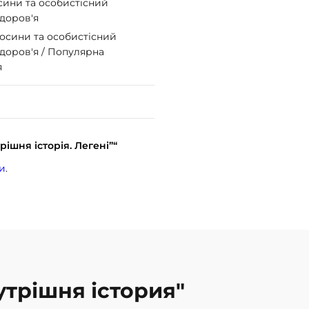
осини та особистісний
здоров'я
носини та особистісний
 здоров'я / Популярна
я
ішня історія. Легені”“
и
.
нутрішня істория"