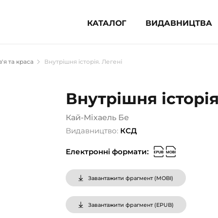
КАТАЛОГ
ВИДАВНИЦТВА
ня література (1854)
'я та краса
Внутрішня історія. Легені
 для дітей (835)
 для підлітків (240)
Внутрішня історія
во-популярна література (1015)
альна література та посібники
Кай-Міхаель Бе
Видавництво:
КСД
клопедії, довідники, словники
Електронні формати:
ункові сертифікати (1)
Завантажити фрагмент (
MOBI
)
Завантажити фрагмент (
EPUB
)