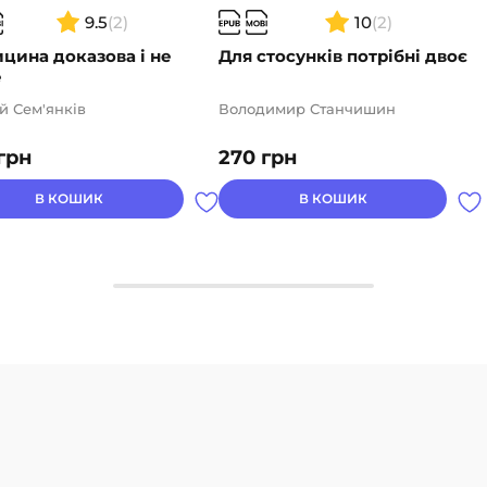
9.5
(2)
10
(2)
цина доказова і не
Для стосунків потрібні двоє
е
й Сем'янків
Володимир Станчишин
грн
270
грн
В КОШИК
В КОШИК