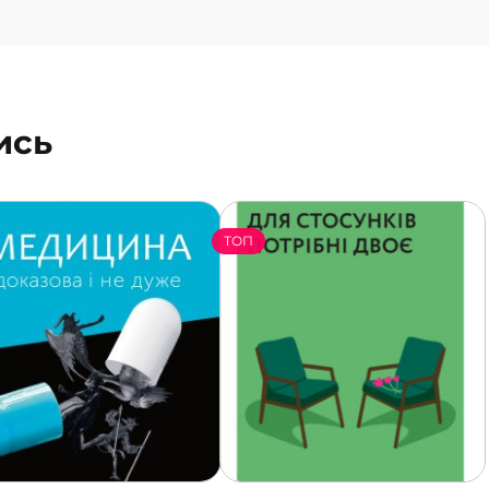
ись
ТОП