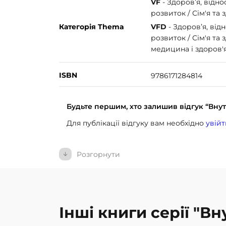
VF
- Здоров’я, відн
розвиток / Сім'я та 
Категорія Thema
VFD
- Здоров’я, від
розвиток / Сім'я та
медицина і здоров'
ISBN
9786171284814
Будьте першим, хто залишив відгук “Внутр
Для публікації відгуку вам необхідно
увійт
Розгорнути
Інші книги серії "В