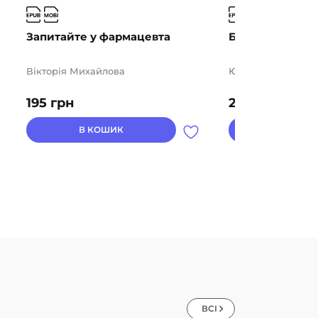
Запитайте у фармацевта
Без маячні про
Вікторія Михайлова
Юлія Ярмоленко
195
грн
270
грн
В КОШИК
В КОШ
ВСІ