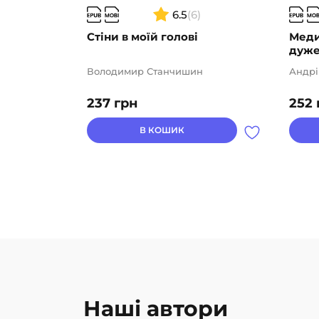
6.5
(6)
Стіни в моїй голові
Меди
дуж
Володимир Станчишин
Андрі
237
грн
252
В КОШИК
Наші автори