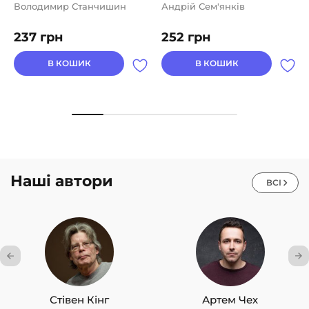
Володимир Станчишин
Андрій Сем'янків
237
грн
252
грн
В КОШИК
В КОШИК
Наші автори
ВСІ
Стівен Кінг
Артем Чех