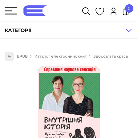
0
У кошику немає товарів.
КАТЕГОРІЇ
Художня література (1854)
EPUB
Каталог електронних книг
Здоров'я та краса
Книги для дітей (836)
Книги для підлітків (240)
Науково-популярна література (1015)
Навчальна література та посібники (527)
Енциклопедії, довідники, словники (55)
Подарункові сертифікати (1)