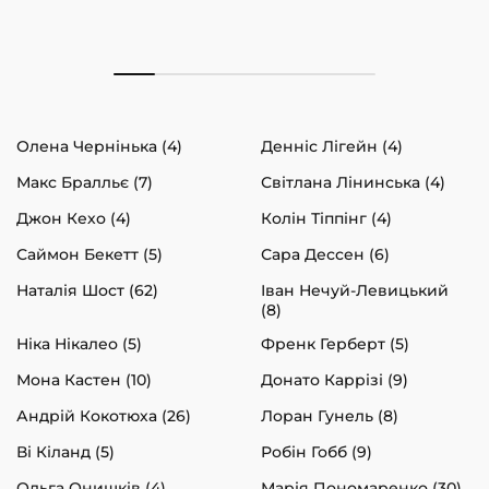
Олена Чернінька (4)
Денніс Лігейн (4)
Макс Бралльє (7)
Світлана Лінинська (4)
Джон Кехо (4)
Колін Тіппінг (4)
Саймон Бекетт (5)
Сара Дессен (6)
Наталія Шост (62)
Іван Нечуй-Левицький
(8)
Ніка Нікалео (5)
Френк Герберт (5)
Мона Кастен (10)
Донато Каррізі (9)
Андрій Кокотюха (26)
Лоран Гунель (8)
Ві Кіланд (5)
Робін Гобб (9)
Ольга Онишків (4)
Марія Пономаренко (30)