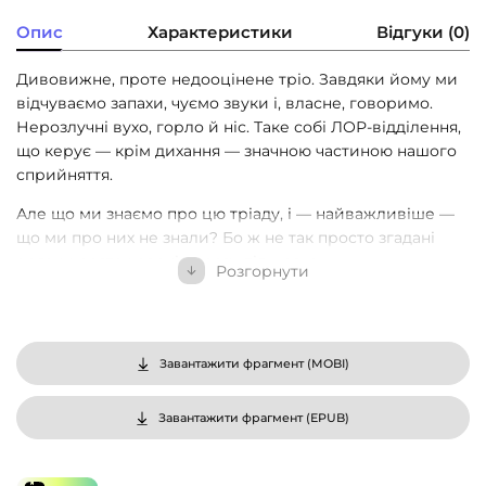
Опис
Характеристики
Відгуки (0)
Дивовижне, проте недооцінене тріо. Завдяки йому ми
відчуваємо запахи, чуємо звуки і, власне, говоримо.
Нерозлучні вухо, горло й ніс. Таке собі ЛОР-відділення,
що керує — крім дихання — значною частиною нашого
сприйняття.
Але що ми знаємо про цю тріаду, і — найважливіше —
що ми про них не знали? Бо ж не так просто згадані
органи розташовані одразу під мозком.
Розгорнути
• Як влаштований нюх і навіщо він нам
• Чи правда, що спреєм для носа не можна
користуватися понад тиждень
Завантажити фрагмент (
MOBI
)
• Мушлі, завитки, намиста з кісточок: як працюють наші
Завантажити фрагмент (
EPUB
)
вуха
• Загадковий світ феромонів і чи справді кохання