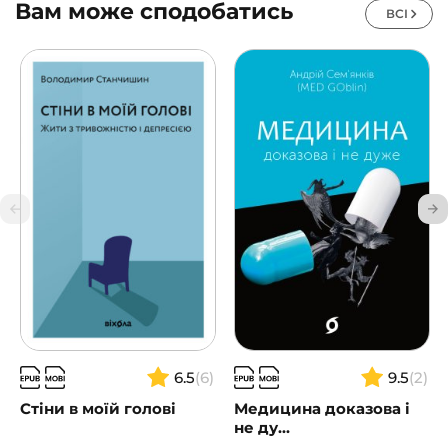
Вам може сподобатись
ВСІ
6.5
(6)
9.5
(2)
Стіни в моїй голові
Медицина доказова і
не ду...