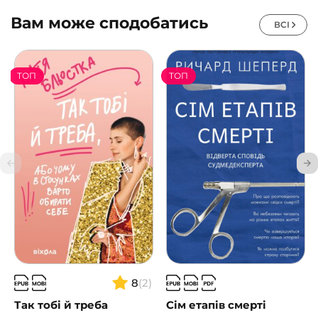
Вам може сподобатись
ВСІ
ТОП
ТОП
8
(2)
Так тобі й треба
Сім етапів смерті