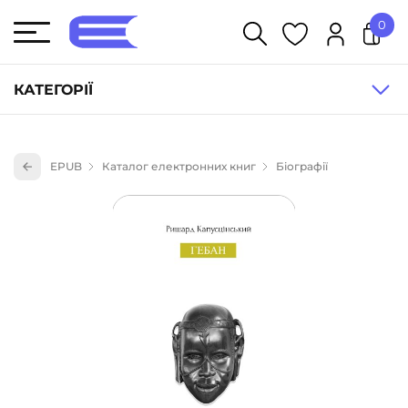
0
У кошику немає товарів.
КАТЕГОРІЇ
Художня література (1854)
EPUB
Каталог електронних книг
Біографії
Книги для дітей (835)
Книги для підлітків (240)
Науково-популярна література (1015)
Навчальна література та посібники (527)
Енциклопедії, довідники, словники (55)
Подарункові сертифікати (1)