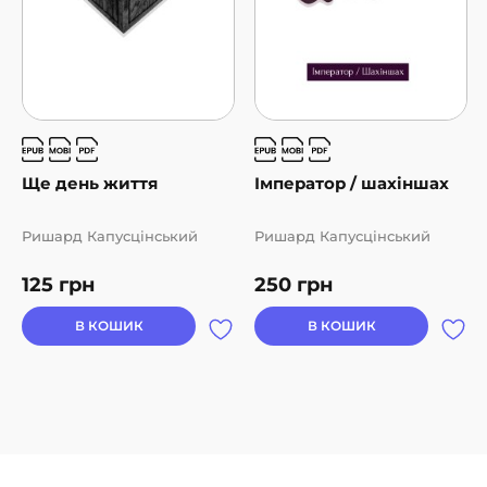
Ще день життя
Імператор / шахіншах
Ришард Капусцінський
Ришард Капусцінський
125
грн
250
грн
В КОШИК
В КОШИК