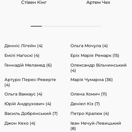
Стівен Кінг
Артем Чех
Денніс Лігейн (4)
Ольга Мочула (4)
Емілі Наґоскі (4)
Еріх Марія Ремарк (15)
Геннадій Меламед (6)
Олександр Вільчинський
(4)
Артуро Перес-Реверте
Марія Чумарна (36)
(4)
Ольга Ваккаус (4)
Олена Хомич (11)
Юрій Андрухович (4)
Деніел Кіз (7)
Василь Добрянський (7)
Петро Кралюк (4)
Джон Кехо (4)
Іван Нечуй-Левицький
(8)