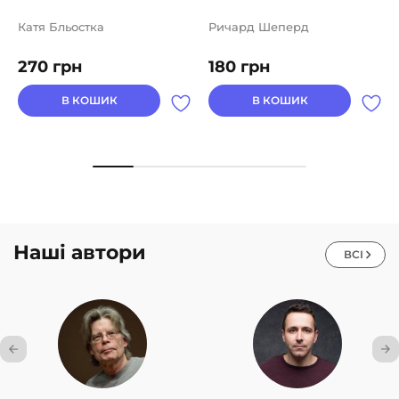
Катя Бльостка
Ричард Шеперд
270
грн
180
грн
В КОШИК
В КОШИК
Наші автори
ВСІ