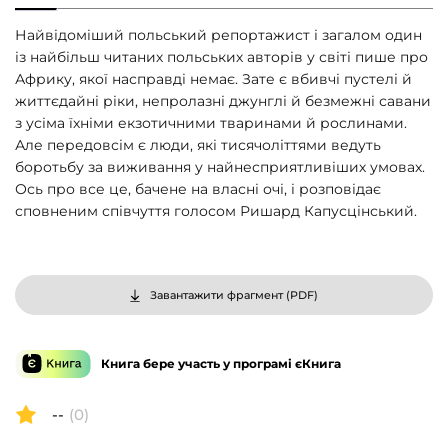
Найвідоміший польський репортажист і загалом один
із найбільш читаних польських авторів у світі пише про
Африку, якої насправді немає. Зате є вбивчі пустелі й
життєдайні ріки, непролазні джунглі й безмежні савани
з усіма їхніми екзотичними тваринами й рослинами.
Але передовсім є люди, які тисячоліттями ведуть
боротьбу за виживання у найнесприятливіших умовах.
Ось про все це, бачене на власні очі, і розповідає
сповненим співчуття голосом Ришард Капусцінський.
Завантажити фрагмент (
PDF
)
Книга бере участь у програмі єКнига
--
(0)