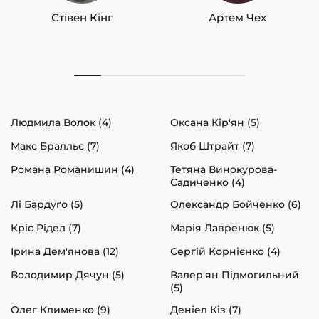
Стівен Кінг
Артем Чех
Людмила Волок (4)
Оксана Кір'ян (5)
Макс Бралльє (7)
Якоб Штрайт (7)
Романа Романишин (4)
Тетяна Винокурова-
Садиченко (4)
Лі Бардуґо (5)
Олександр Бойченко (6)
Кріс Рідел (7)
Марія Лавренюк (5)
Ірина Дем'янова (12)
Сергій Корнієнко (4)
Володимир Дячун (5)
Валер'ян Підмогильний
(5)
Олег Клименко (9)
Деніел Кіз (7)