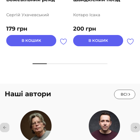
Сергій Ухачевський
Котаро Ісака
179
грн
200
грн
В КОШИК
В КОШИК
Наші автори
ВСІ