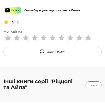
Книга бере участь у програмі єКнига
9
(1)
Моя оцінка
Додати відгук
Інші книги серії "Ріццолі
ВСІ
та Айлз"