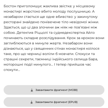
Бостон приголомшує жахлива звістка: у місцевому
монастирі жорстоко вбито молоду послушницю. А
незабаром стається ще одне вбивство: у закинутому
ресторані знайдено понівечене тіло невідомої жінки.
Здається, що ці два злочини аж ніяк не пов’язані між
собою. Детектив Ріццолі та судмедекспертка Айлз
починають складне розслідування. Крок за кроком вони
заглиблюються в минуле жертв. Незабаром вони
дізнаються, що у священних стінах монастиря коїлося
таке, про що черниці воліли б мовчати. Спокуси та
страшні секрети, таємниці індійського селища Бара,
моторошні події минулого… І тепер прийшов час
спокути…
Завантажити фрагмент (
MOBI
)
Завантажити фрагмент (
EPUB
)