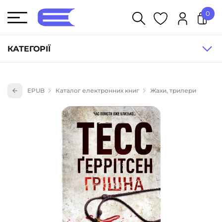
0
У кошику немає товарів.
КАТЕГОРІЇ
Художня література (1854)
EPUB
Каталог електронних книг
Жахи, трилери
Книги для дітей (836)
Книги для підлітків (240)
Науково-популярна література (1015)
Навчальна література та посібники (527)
Енциклопедії, довідники, словники (55)
Подарункові сертифікати (1)