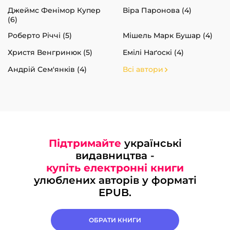
Джеймс Фенімор Купер
Віра Паронова (4)
(6)
Роберто Річчі (5)
Мішель Марк Бушар (4)
Христя Венгринюк (5)
Емілі Наґоскі (4)
Андрій Сем'янків (4)
Всі автори
Підтримайте
українські
видавництва -
купіть електронні книги
улюблених авторів у форматі
EPUB.
ОБРАТИ КНИГИ