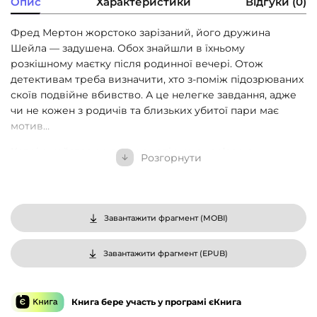
Опис
Характеристики
Відгуки (0)
Фред Мертон жорстоко зарізаний, його дружина
Шейла — задушена. Обох знайшли в їхньому
розкішному маєтку після родинної вечері. Отож
детективам треба визначити, хто з-поміж підозрюваних
скоїв подвійне вбивство. А це нелегке завдання, адже
чи не кожен з родичів та близьких убитої пари має
мотив…
Кетрін, найстарша дочка з успішною кар’єрою,
Розгорнути
розлютилася, дізнавшись, що батьки збираються
продати маєток. Ден — син загиблих — постійно
піддавався критиці батька через проблеми у власному
бізнесі. А Дженна — наймолодша — вважалася ганьбою
Завантажити фрагмент (
MOBI
)
сім’ї через легковажний богемний спосіб життя. Сестра
Фреда також має претензії на багатомільйонний
Завантажити фрагмент (
EPUB
)
спадок, а ще детективи виходять на двох жінок, які
певним чином пов’язані з Фредом Мертоном. Та і як
бути з покоївкою, яка — свідомо чи ні — знищила значну
Книга бере участь у програмі єКнига
частку речових доказів?