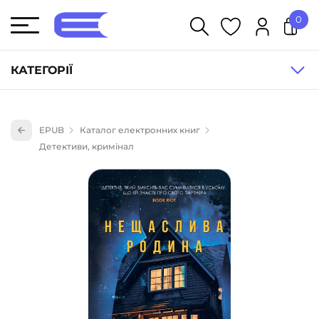
0
У кошику немає товарів.
КАТЕГОРІЇ
Художня література (1854)
EPUB
Каталог електронних книг
Книги для дітей (833)
Детективи, кримінал
Книги для підлітків (240)
Науково-популярна література (1015)
Навчальна література та посібники (527)
Енциклопедії, довідники, словники (55)
Подарункові сертифікати (1)