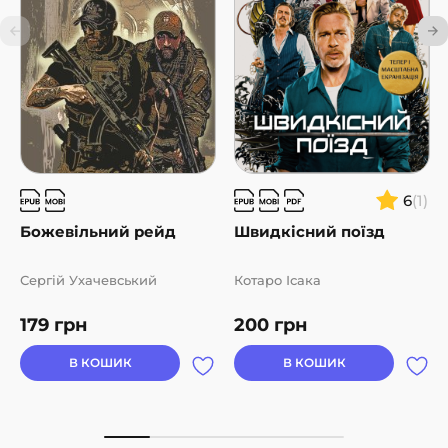
6
(1)
Божевільний рейд
Швидкісний поїзд
Сергій Ухачевський
Котаро Ісака
179
грн
200
грн
В КОШИК
В КОШИК