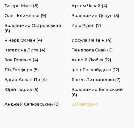
Тагере Мафі (8)
Артем Чапай (4)
Олег Клименко (9)
Володимир Дячун (5)
Володимир Островський
Кріс Рідел (7)
(6)
Річард Осман (4)
Урсула Ле Ґвін (4)
Катерина Липа (4)
Пенелопа Скай (6)
Зоя Головко (4)
Андрій Любка (12)
Ліз Томфорд (5)
Ірен Роздобудько (12)
Едгар Аллан По (4)
Євген Литвиненко (7)
Юрій Іздрик (5)
Володимир Білінський
(6)
Анджей Сапковський (8)
Всі автори