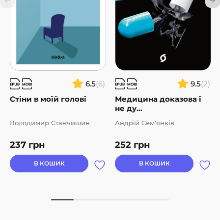
6.5
(6)
9.5
(2)
Стіни в моїй голові
Медицина доказова і
не ду...
Володимир Станчишин
Андрій Сем'янків
237
грн
252
грн
В КОШИК
В КОШИК