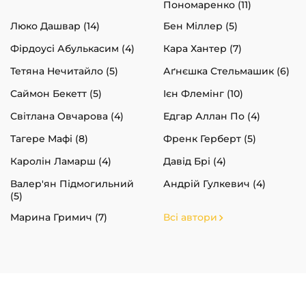
Пономаренко (11)
Люко Дашвар (14)
Бен Міллер (5)
Фірдоусі Абулькасим (4)
Кара Хантер (7)
Тетяна Нечитайло (5)
Аґнєшка Стельмашик (6)
Саймон Бекетт (5)
Ієн Флемінг (10)
Світлана Овчарова (4)
Едгар Аллан По (4)
Тагере Мафі (8)
Френк Герберт (5)
Каролін Ламарш (4)
Давід Брі (4)
Валер'ян Підмогильний
Андрій Гулкевич (4)
(5)
Марина Гримич (7)
Всі автори