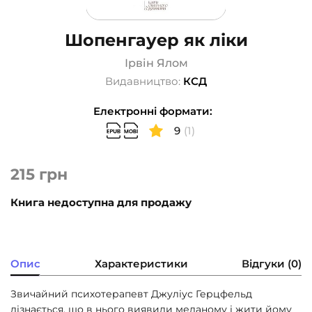
Шопенгауер як ліки
Ірвін Ялом
Видавництво:
КСД
Електронні формати:
9
(1)
215
грн
Книга недоступна для продажу
Опис
Характеристики
Відгуки (0)
Звичайний психотерапевт Джуліус Герцфельд
дізнається, що в нього виявили меланому і жити йому