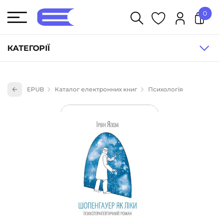
0
У кошику немає товарів.
КАТЕГОРІЇ
Художня література (1854)
EPUB
Каталог електронних книг
Психологія
Книги для дітей (835)
Книги для підлітків (240)
Науково-популярна література (1015)
Навчальна література та посібники (527)
Енциклопедії, довідники, словники (55)
Подарункові сертифікати (1)