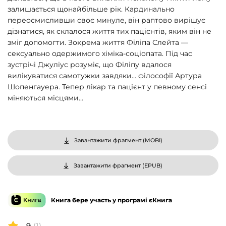
залишається щонайбільше рік. Кардинально
переосмисливши своє минуле, він раптово вирішує
дізнатися, як склалося життя тих пацієнтів, яким він не
зміг допомогти. Зокрема життя Філіпа Слейта —
сексуально одержимого хіміка-соціопата. Під час
зустрічі Джуліус розуміє, що Філіпу вдалося
вилікуватися самотужки завдяки… філософії Артура
Шопенгауера. Тепер лікар та пацієнт у певному сенсі
міняються місцями…
Завантажити фрагмент (
MOBI
)
Завантажити фрагмент (
EPUB
)
Книга бере участь у програмі єКнига
9
(1)