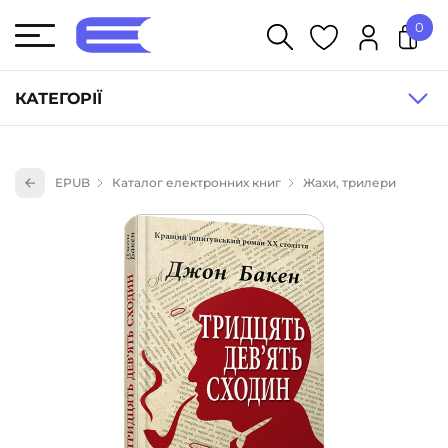
0
У кошику немає товарів.
КАТЕГОРІЇ
Художня література (1854)
EPUB
Каталог електронних книг
Жахи, трилери
Книги для дітей (835)
Книги для підлітків (240)
Науково-популярна література (1015)
Навчальна література та посібники (527)
Енциклопедії, довідники, словники (55)
Подарункові сертифікати (1)