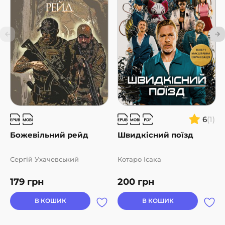
6
(1)
Божевільний рейд
Швидкісний поїзд
Сергій Ухачевський
Котаро Ісака
179
грн
200
грн
В КОШИК
В КОШИК