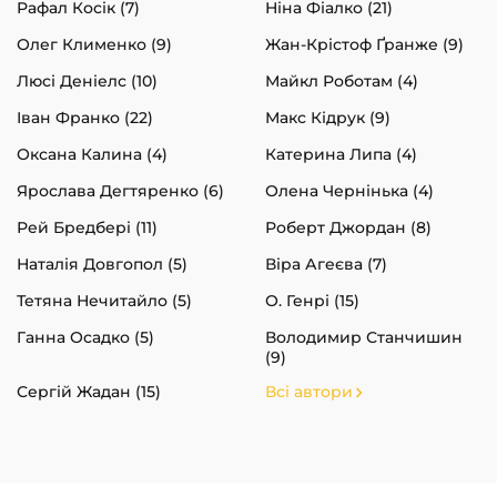
Рафал Косік (7)
Ніна Фіалко (21)
Олег Клименко (9)
Жан-Крістоф Ґранже (9)
Люсі Деніелс (10)
Майкл Роботам (4)
Іван Франко (22)
Макс Кідрук (9)
Оксана Калина (4)
Катерина Липа (4)
Ярослава Дегтяренко (6)
Олена Чернінька (4)
Рей Бредбері (11)
Роберт Джордан (8)
Наталія Довгопол (5)
Віра Агеєва (7)
Тетяна Нечитайло (5)
О. Генрі (15)
Ганна Осадко (5)
Володимир Станчишин
(9)
Сергій Жадан (15)
Всі автори