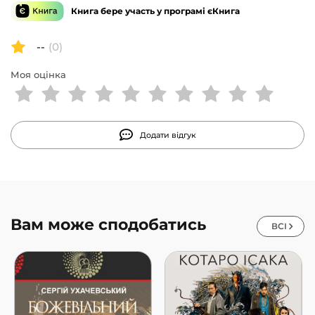
Книга бере участь у програмі єКнига
--
(0)
Моя оцінка
Додати відгук
Вам може сподобатись
ВСІ