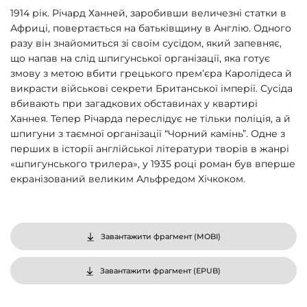
1914 рік. Річард Ханней, заробивши величезні статки в
Африці, повертається на батьківщину в Англію. Одного
разу він знайомиться зі своїм сусідом, який запевняє,
що напав на слід шпигунської організації, яка готує
змову з метою вбити грецького прем’єра Каролідеса й
викрасти військові секрети Британської імперії. Сусіда
вбивають при загадкових обставинах у квартирі
Ханнея. Тепер Річарда переслідує не тільки поліція, а й
шпигуни з таємної організації “Чорний камінь”. Одне з
перших в історії англійської літератури творів в жанрі
«шпигунського трилера», у 1935 році роман був вперше
екранізований великим Альфредом Хічкоком.
Завантажити фрагмент (
MOBI
)
Завантажити фрагмент (
EPUB
)