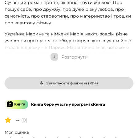
Сучасний роман про те, як воно – бути жінкою. Про
пошук себе, про дружбу, про дуже різну любов, про
самотність, про стереотипи, про материнство і трошки
про квантову фізику.
Українка Марина та німкеня Марія мають зовсім різне
уявлення про щастя, та обидві вирушають шукати його
подалі від дому – в Париж. Марія точно знає, чого хоче
від життя: займатися наукою, грати на скрипці та
Розгорнути
знайти справжнє кохання. Марина ж натомість знає,
чого точно не хоче – все життя працювати офіціанткою
та мати справу зі своїм батьком. «Твоя М.» – це сучасний
український роман про те, як воно – бути жінкою. Про
Завантажити фрагмент (
PDF
)
пошук себе, про дружбу, про дуже різну любов, про
самотність, про стереотипи, про материнство і трошки
про квантову фізику.
Книга бере участь у програмі єКнига
Видано у співпраці з Літературною агенцією OVO.
--
(0)
Моя оцінка