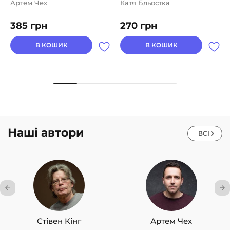
Артем Чех
Катя Бльостка
385
грн
270
грн
В КОШИК
В КОШИК
Наші автори
ВСІ
Стівен Кінг
Артем Чех