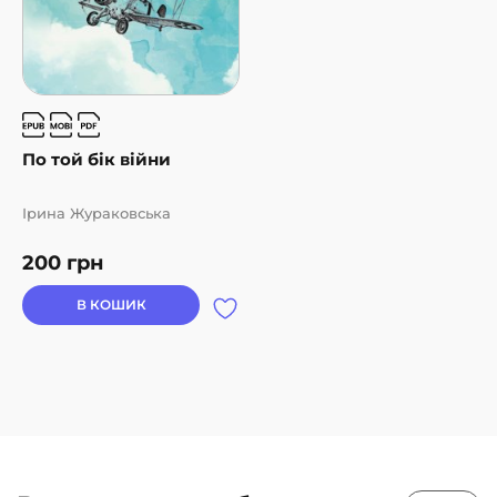
По той бік війни
Ірина Жураковська
200
грн
В КОШИК