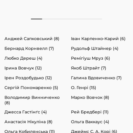
Анджей Сапковський (8)
Іван Карпенко-Карий (6)
Бернард Корнвелл (7)
Рудольф Штайнер (4)
Любко Дереш (4)
Ремігіуш Мруз (6)
Ірина Вовчук (12)
Якоб Штрайт (7)
Ірен Роздобудько (12)
Галина Вдовиченко (7)
Сергій Пономаренко (5)
О. Генрі (15)
Володимир Винниченко
Марко Вовчок (8)
(8)
Джесса Гастінґс (4)
Рей Бредбері (11)
Анастасія Нікуліна (8)
Ольга Ваккаус (4)
Ольга Кобилянська (11)
Джеймс С. А. Корі (6)