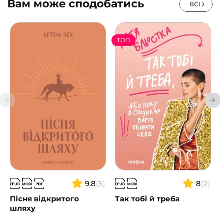
Вам може сподобатись
ВСІ
ТОП
9.8
(5)
8
(2)
Пісня відкритого
Так тобі й треба
шляху