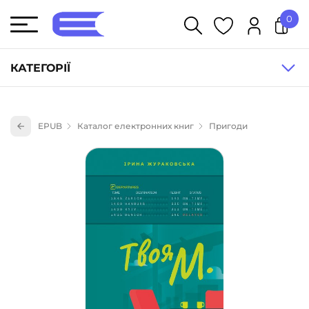
0
У кошику немає товарів.
КАТЕГОРІЇ
Художня література (1854)
EPUB
Каталог електронних книг
Пригоди
Книги для дітей (835)
Книги для підлітків (240)
Науково-популярна література (1015)
Навчальна література та посібники (527)
Енциклопедії, довідники, словники (55)
Подарункові сертифікати (1)