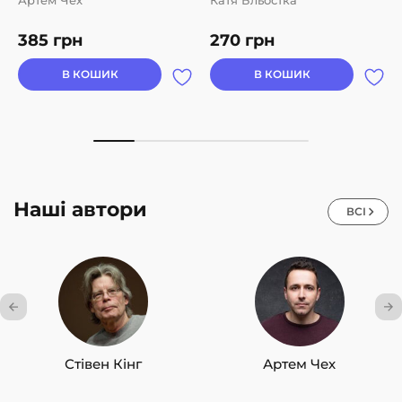
Артем Чех
Катя Бльостка
385
грн
270
грн
В КОШИК
В КОШИК
Наші автори
ВСІ
Стівен Кінг
Артем Чех