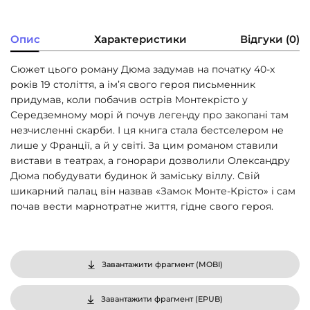
Опис
Характеристики
Відгуки (0)
Сюжет цього роману Дюма задумав на початку 40-х
років 19 століття, а ім’я свого героя письменник
придумав, коли побачив острів Монтекрісто у
Середземному морі й почув легенду про закопані там
незчисленні скарби. І ця книга стала бестселером не
лише у Франції, а й у світі. За цим романом ставили
вистави в театрах, а гонорари дозволили Олександру
Дюма побудувати будинок й заміську віллу. Свій
шикарний палац він назвав «Замок Монте-Крісто» і сам
почав вести марнотратне життя, гідне свого героя.
Завантажити фрагмент (
MOBI
)
Завантажити фрагмент (
EPUB
)