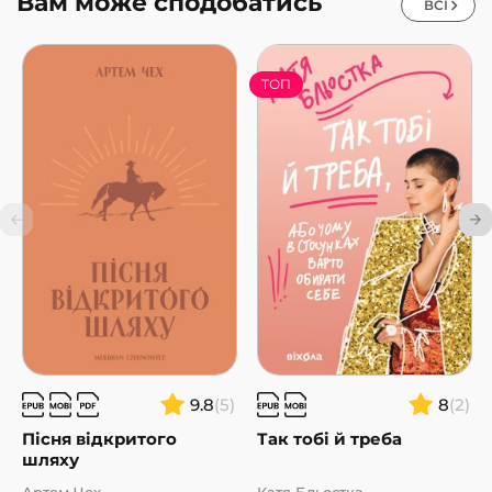
Вам може сподобатись
ВСІ
ТОП
9.8
(5)
8
(2)
Пісня відкритого
Так тобі й треба
шляху