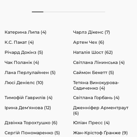
Катерина Липа (4)
Чарлз Дікенс (7)
К.С. Пакат (4)
Артем Чех (6)
Річард Докінз (5)
Наталія Шост (62)
Чак Поланік (4)
Світлана Лінинська (4)
Лана Перлулайнен (5)
Саймон Бекетт (5)
Люсі Деніелс (10)
Тетяна Винокурова-
Садиченко (4)
Тимофій Гаврилів (4)
Світлана Горбань (4)
Ірина Дем'янова (12)
Дженніфер Арментраут
(6)
Дзвінка Торохтушко (6)
Юліан Пресс (4)
Сергій Пономаренко (5)
Жан-Крістоф Ґранже (9)