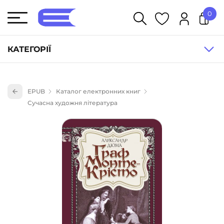
0
КАТЕГОРІЇ
Художня література (1854)
EPUB
Каталог електронних книг
Книги для дітей (833)
Сучасна художня література
Книги для підлітків (240)
Науково-популярна література (1015)
Навчальна література та посібники (527)
Енциклопедії, довідники, словники (55)
Подарункові сертифікати (1)