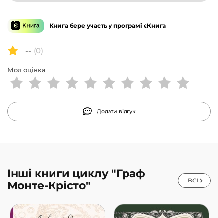
Книга бере участь у програмі єКнига
--
(0)
Моя оцінка
Додати відгук
Інші книги циклу "Граф
ВСІ
Монте-Крісто"