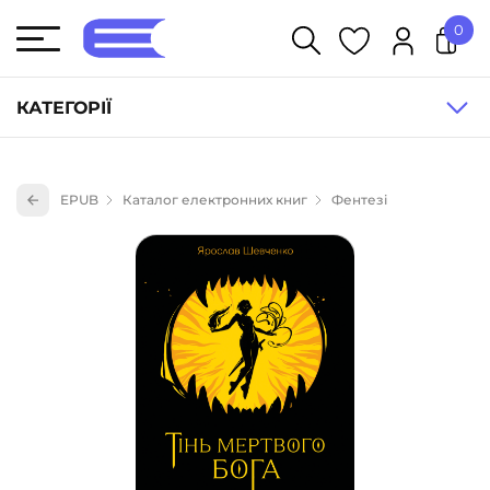
0
У кошику немає товарів.
КАТЕГОРІЇ
Художня література (1854)
EPUB
Каталог електронних книг
Фентезі
Книги для дітей (836)
Книги для підлітків (240)
Науково-популярна література (1015)
Навчальна література та посібники (527)
Енциклопедії, довідники, словники (55)
Подарункові сертифікати (1)