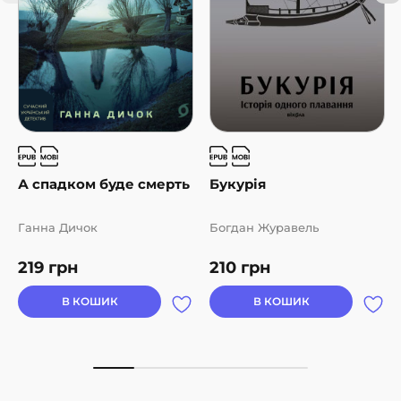
А спадком буде смерть
Букурія
Ганна Дичок
Богдан Журавель
219
грн
210
грн
В КОШИК
В КОШИК