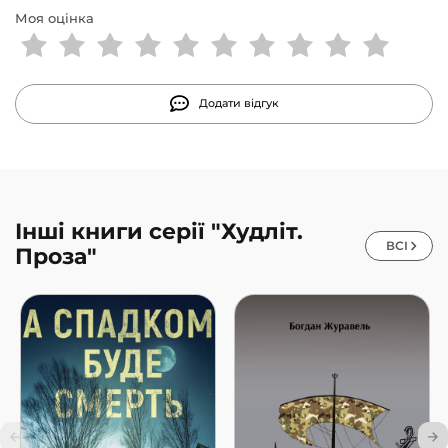
Ярослав Шевченко
— працює в Національному
Моя оцінка
ботанічному саду ім. М. М. Гришка, автор низки
оповідань, опублікованих у збірці фензіну «Підвал» та
спільноті «Бабай». «Тінь мертвого бога» — його
дебютний роман.
Додати відгук
Інші книги серії "Худліт.
ВСІ
Проза"