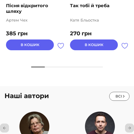
Пісня відкритого
Так тобі й треба
шляху
Артем Чех
Катя Бльостка
385
грн
270
грн
В КОШИК
В КОШИК
Наші автори
ВСІ