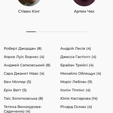
Стівен Кінг
Артем Чех
Роберт Джордан (8)
Андрій Лесів (4)
Хорхе Луїс Борхес (4)
Джесса Гастінґс (4)
Анджей Сапковський (8)
Брайан Трейсі (4)
Сара Джанет Маас (4)
Михайло Облещук (4)
Бен Міллер (5)
Моріс Леблан (9)
Ерін Ватт (5)
Колін Тіппінг (4)
Таіс Золотковська (8)
Юлія Каспарова (14)
Тетяна Винокурова-
Річард Осман (4)
Садиченко (4)