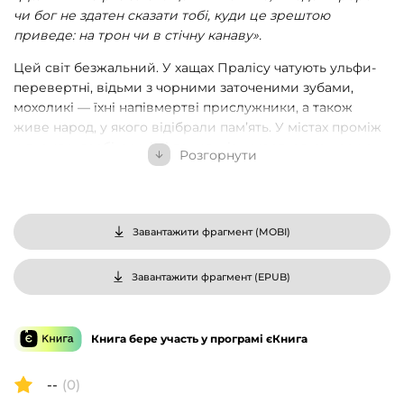
чи бог не здатен сказати тобі, куди це зрештою
приведе: на трон чи в стічну канаву».
Цей світ безжальний. У хащах Пралісу чатують ульфи-
перевертні, відьми з чорними заточеними зубами,
мохоликі — їхні напівмертві прислужники, а також
живе народ, у якого відібрали памʼять. У містах проміж
шльондр, грабіжників і покидьків живеться не краще.
Розгорнути
Люди моляться Семи богам, а восьмий, бог війни Архе,
замкнений у темниці на краю світу, з якої досі шукає
вихід.
Завантажити фрагмент (
MOBI
)
Гельда — жорстока, норовлива й уперта чарокровиця,
обіцяна відьмі від народження. І хай як сильно вона
хотіла б збувати свої дні в мандрах, а ночі — з
Завантажити фрагмент (
EPUB
)
випадковими коханцями та коханками, саме їй
доведеться повернути в цей світ те, що повертати не
варто, і віднайти шлях, якому краще було лишатися
Книга бере участь у програмі єКнига
загубленим. Помста веде дівчину звивистою стежкою
визначеної долі, а за спиною повзе тінь мертвого бога.
--
(0)