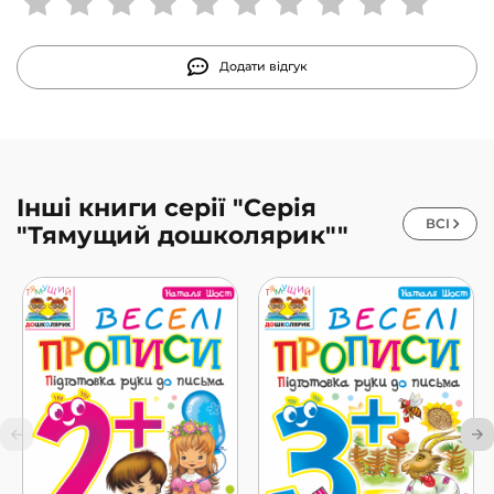
Додати відгук
Інші книги серії "Серія
ВСІ
"Тямущий дошколярик""