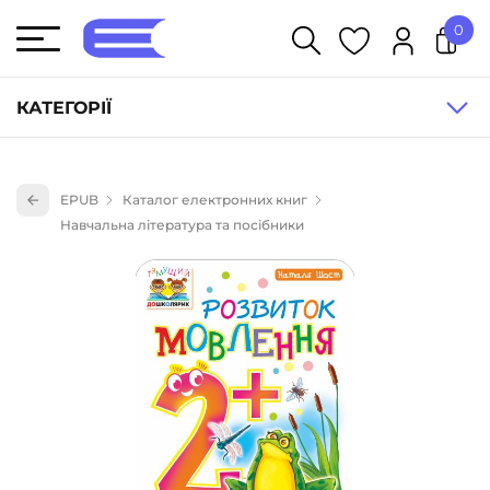
0
У кошику немає товарів.
КАТЕГОРІЇ
Художня література (1854)
EPUB
Каталог електронних книг
Книги для дітей (836)
Навчальна література та посібники
Книги для підлітків (240)
Науково-популярна література (1015)
Навчальна література та посібники (527)
Енциклопедії, довідники, словники (55)
Подарункові сертифікати (1)