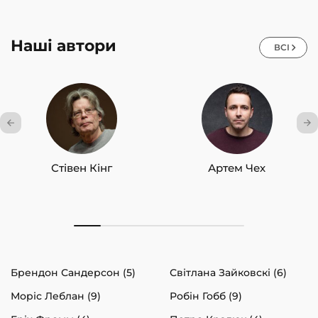
Наші автори
ВСІ
Стівен Кінг
Артем Чех
Брендон Сандерсон (5)
Світлана Зайковскі (6)
Моріс Леблан (9)
Робін Гобб (9)