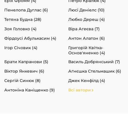
Еріх Фромм (4)
Петро Кралюк (4)
Пенелопа Дуглас (6)
Люсі Деніелс (10)
Тетяна Будна (28)
Любко Дереш (4)
Зоя Головко (4)
Віра Агеєва (7)
Фірдоусі Абулькасим (4)
Антон Алатон (6)
Ігор Січовик (4)
Григорій Квітка-
Основ'яненко (4)
Брати Капранови (5)
Василь Добрянський (7)
Віктор Янкевич (6)
Аґнєшка Стельмашик (6)
Сергій Синюк (8)
Джек Кенфілд (4)
Антоніна Каніщенко (9)
Всі автори