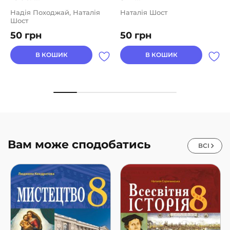
Надія Походжай, Наталія
Наталія Шост
Шост
50
грн
50
грн
В КОШИК
В КОШИК
Вам може сподобатись
ВСІ