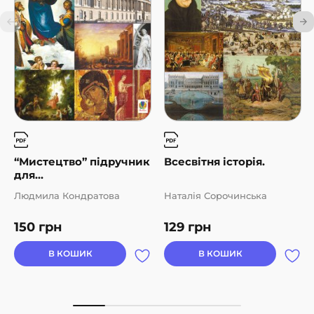
“Мистецтво” підручник
Всесвітня історія.
для...
Людмила Кондратова
Наталія Сорочинська
150
грн
129
грн
В КОШИК
В КОШИК