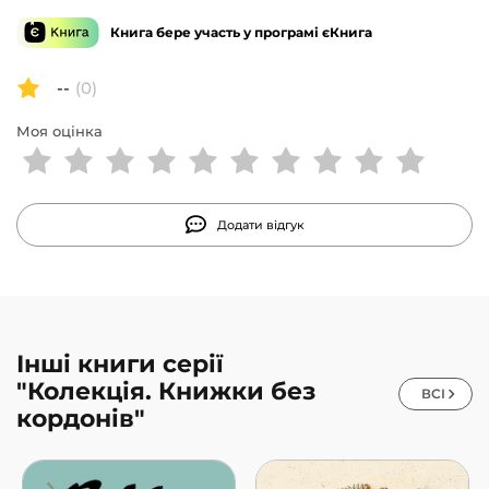
понад людьми і їхнім світом. Світом без любові.
Книга бере участь у програмі єКнига
--
(0)
Моя оцінка
Додати відгук
Інші книги серії
"Колекція. Книжки без
ВСІ
кордонів"