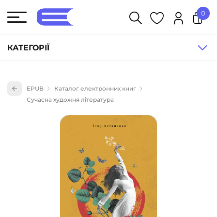
0
У кошику немає товарів.
КАТЕГОРІЇ
Художня література (1854)
EPUB
Каталог електронних книг
Книги для дітей (836)
Сучасна художня література
Книги для підлітків (240)
Науково-популярна література (1015)
Навчальна література та посібники (527)
Енциклопедії, довідники, словники (55)
Подарункові сертифікати (1)