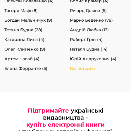
Олексій Коваленко (4)
Борис Крамер (4)
Тагере Мафі (8)
Річард Докінз (5)
Богдан Мельничук (9)
Марко Беденко (78)
Тетяна Будна (28)
Андрій Любка (12)
Катерина Липа (4)
Роберт Грін (4)
Олег Клименко (9)
Наталя Будна (14)
Артем Чапай (4)
Юрій Андрухович (4)
Елена Ферранте (5)
Всі автори
Підтримайте
українські
видавництва -
купіть електронні книги