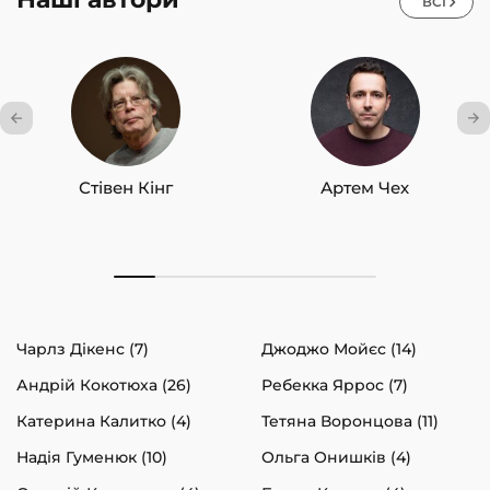
ВСІ
Стівен Кінг
Артем Чех
Чарлз Дікенс (7)
Джоджо Мойєс (14)
Андрій Кокотюха (26)
Ребекка Яррос (7)
Катерина Калитко (4)
Тетяна Воронцова (11)
Надія Гуменюк (10)
Ольга Онишків (4)