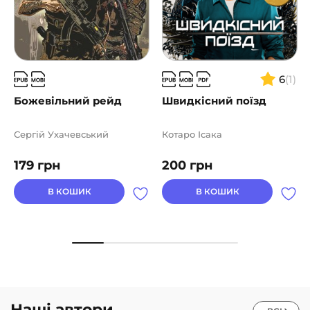
6
(1)
Божевільний рейд
Швидкісний поїзд
Сергій Ухачевський
Котаро Ісака
179
грн
200
грн
В КОШИК
В КОШИК
Наші автори