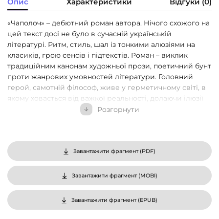
Опис
Характеристики
Відгуки (0)
«Чаполоч» – дебютний роман автора. Нічого схожого на
цей текст досі не було в сучасній українській
літературі. Ритм, стиль, шал із тонкими алюзіями на
класиків, грою сенсів і підтекстів. Роман – виклик
традиційним канонам художньої прози, поетичний бунт
проти жанрових умовностей літератури. Головний
герой, самотній філософ, живе у герметичному світі, в
якому ховається від важкої реальності, долаючи ілюзії
нестримної молодості в пошуках краси і смаку до
Розгорнути
життя, які втратив. Мов маленький будда із гетто
«Школи для дурнів» дорослий чоловік намагається
осягнути те, що бачить і боїться побачити під час
глибокої психологічної кризи. І повернути втрачене –
Завантажити фрагмент (
PDF
)
непідробну дитячу радість, первісну чуттєвість, голос
трави, знання мови дерев, птахів і звірів, справжню
Завантажити фрагмент (
MOBI
)
повноту буття. Та чи не станеш ти сам звіром у дикому
лісі людей? Глибоко метафорична притча про одвічну
Завантажити фрагмент (
EPUB
)
людську самотність, вразливість і жагу пізнати те, від
чого втрачають людське, але здобувають силу, що існує