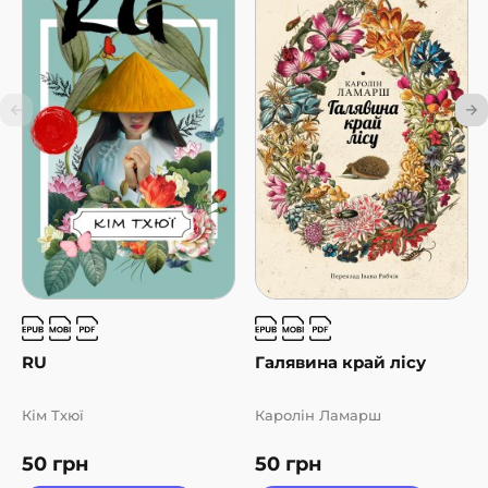
RU
Галявина край лісу
Кім Тхюї
Каролін Ламарш
50
грн
50
грн