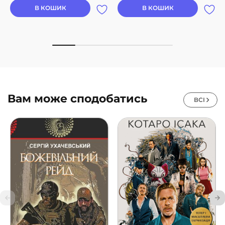
В КОШИК
В КОШИК
Вам може сподобатись
ВСІ